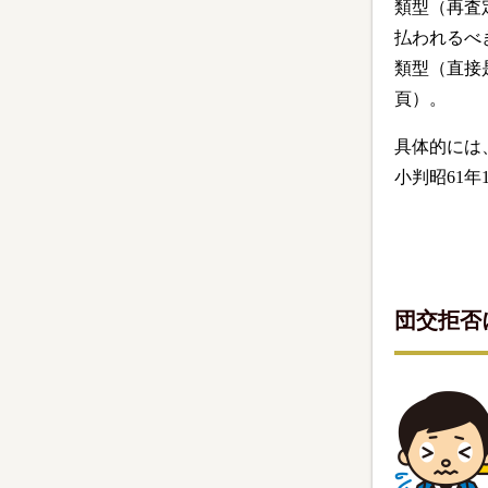
類型（再査
払われるべ
類型（直接
頁）。
具体的には
小判昭61年
団交拒否