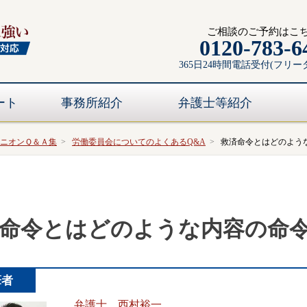
ご相談のご予約はこ
0120-783-6
365日24時間電話受付(フリー
ート
事務所紹介
弁護士等紹介
ニオンＱ＆Ａ集
労働委員会についてのよくあるQ&A
救済命令とはどのよう
命令とはどのような内容の命
筆者
弁護士 西村裕一