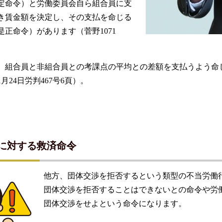
定命令）と労働委員会自ら組合員に支
き賃金額を決定し、その支払を命じる
是正命令）があります（菅野1071
、組合員と非組合員との考課点の平均との差額を支払うよう命
1月24日労判467号6頁）。
に対する救済命令
他方、団体交渉を拒否するという類型の不当労働
団体交渉を拒否することはできないとの命令や労
団体交渉をせよという命令になります。