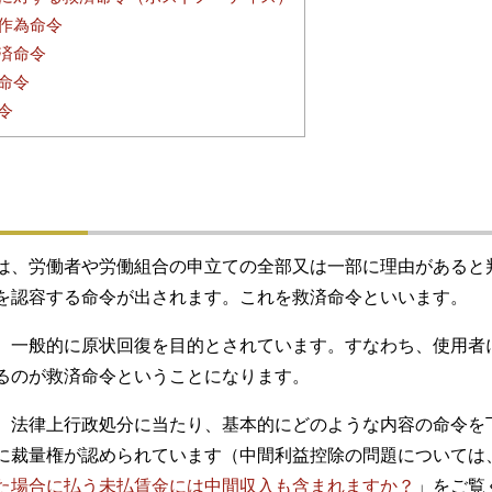
作為命令
済命令
命令
令
は、労働者や労働組合の申立ての全部又は一部に理由があると
を認容する命令が出されます。これを救済命令といいます。
、一般的に原状回復を目的とされています。すなわち、使用者
るのが救済命令ということになります。
、法律上行政処分に当たり、基本的にどのような内容の命令を
に裁量権が認められています（中間利益控除の問題については
た場合に払う未払賃金には中間収入も含まれますか？
」をご覧