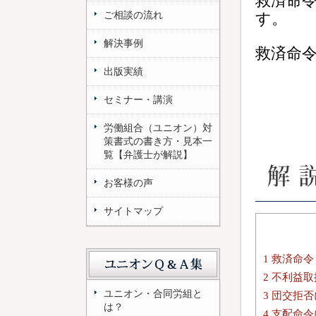
救済命
ご相談の流れ
す。
解決事例
救済命
出版実績
セミナー・講演
労働組合（ユニオン）対
策書式の書き方・見本一
覧【弁護士が解説】
お客様の声
サイトマップ
1
救済命令
2
不利益取
ユニオン・合同労組と
3
団交拒否
は？
4
支配命令