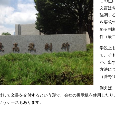
この点
文言は
強調す
を要求
める判
件（最二
学説上
て、そ
か、出
方法に
（菅野1
例えば
対して文書を交付するという形で、会社の掲示板を使用したり
いうケースもあります。