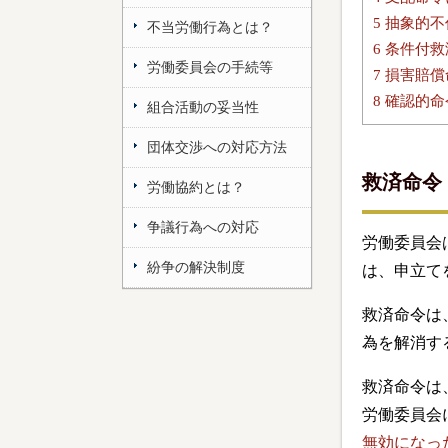
5
抽象的不
不当労働行為とは？
6
条件付救
労働委員会の手続等
7
損害賠償
8
確認的命
組合活動の妥当性
団体交渉への対応方法
救済命令
労働協約とは？
争議行為への対応
労働委員会
紛争の解決制度
は、申立て
救済命令は
為を解消す
救済命令は
労働委員会
無効になっ