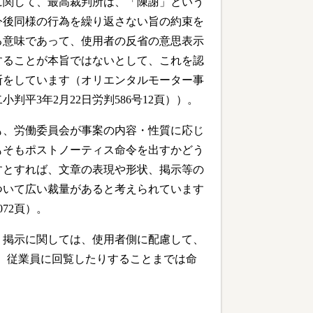
に関して、最高裁判所は、「陳謝」という
今後同様の行為を繰り返さない旨の約束を
る意味であって、使用者の反省の意思表示
することが本旨ではないとして、これを認
断をしています（オリエンタルモーター事
小判平3年2月22日労判586号12頁））。
も、労働委員会が事案の内容・性質に応じ
もそもポストノーティス命令を出すかどう
すとすれば、文章の表現や形状、掲示等の
ついて広い裁量があると考えられています
072頁）。
、掲示に関しては、使用者側に配慮して、
、従業員に回覧したりすることまでは命