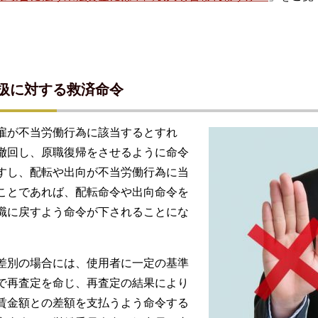
扱に対する救済命令
雇が不当労働行為に該当するとすれ
撤回し、原職復帰をさせるように命令
すし、配転や出向が不当労働行為に当
ことであれば、配転命令や出向命令を
職に戻すよう命令が下されることにな
差別の場合には、使用者に一定の基準
で再査定を命じ、再査定の結果により
賃金額との差額を支払うよう命令する