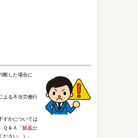
判断した場合に
による不当労働行
下すかについては
、Ｑ＆Ａ「
解雇が
ください。）。