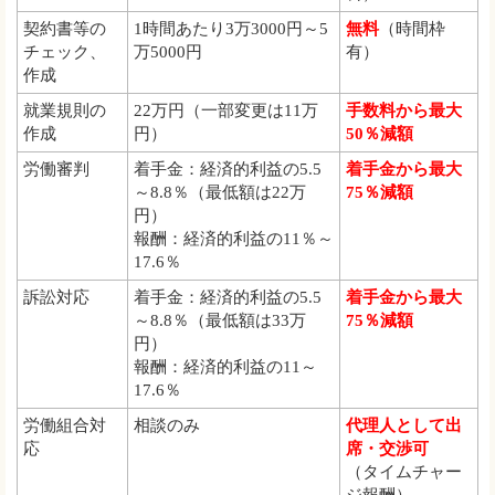
契約書等の
1時間あたり3万3000円～5
無料
（時間枠
チェック、
万5000円
有）
作成
就業規則の
22万円（一部変更は11万
手数料から最大
作成
円）
50％減額
労働審判
着手金：経済的利益の5.5
着手金から最大
～8.8％（最低額は22万
75％減額
円）
報酬：経済的利益の11％～
17.6％
訴訟対応
着手金：経済的利益の5.5
着手金から最大
～8.8％（最低額は33万
75％減額
円）
報酬：経済的利益の11～
17.6％
労働組合対
相談のみ
代理人として出
応
席・交渉可
（タイムチャー
ジ報酬）