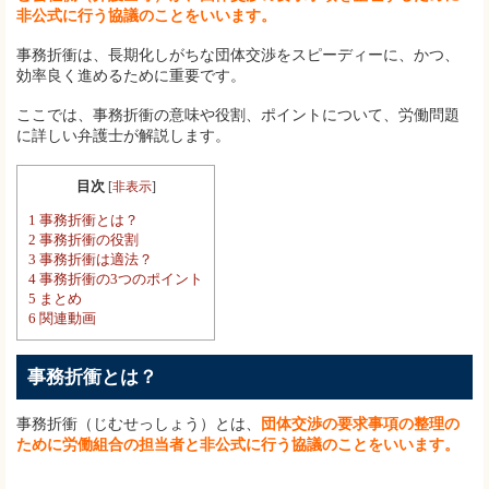
非公式に行う協議のことをいいます。
事務折衝は、長期化しがちな団体交渉をスピーディーに、かつ、
効率良く進めるために重要です。
ここでは、事務折衝の意味や役割、ポイントについて、労働問題
に詳しい弁護士が解説します。
目次
[
非表示
]
1
事務折衝とは？
2
事務折衝の役割
3
事務折衝は適法？
4
事務折衝の3つのポイント
5
まとめ
6
関連動画
事務折衝とは？
事務折衝（じむせっしょう）とは、
団体交渉の要求事項の整理の
ために労働組合の担当者と非公式に行う協議のことをいいます。