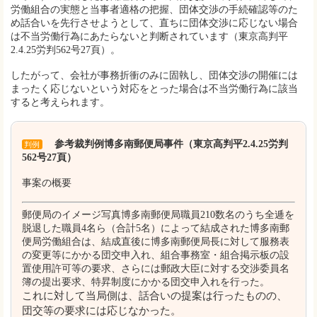
労働組合の実態と当事者適格の把握、団体交渉の手続確認等のた
め話合いを先行させようとして、直ちに団体交渉に応じない場合
は不当労働行為にあたらないと判断されています（東京高判平
2.4.25労判562号27頁）。
したがって、会社が事務折衝のみに固執し、団体交渉の開催には
まったく応じないという対応をとった場合は不当労働行為に該当
すると考えられます。
参考裁判例博多南郵便局事件（東京高判平2.4.25労判
判例
562号27頁）
事案の概要
郵便局のイメージ写真博多南郵便局職員210数名のうち全逓を
脱退した職員4名ら（合計5名）によって結成された博多南郵
便局労働組合は、結成直後に博多南郵便局長に対して服務表
の変更等にかかる団交申入れ、組合事務室・組合掲示板の設
置使用許可等の要求、さらには郵政大臣に対する交渉委員名
簿の提出要求、特昇制度にかかる団交申入れを行った。
これに対して当局側は、話合いの提案は行ったものの、
団交等の要求には応じなかった。