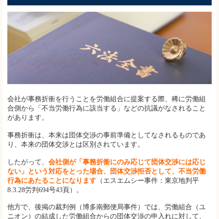
会社が事務折衝を行うことを労働組合に提案する際、稀に労働組
合側から「不当労働行為に該当する」などの抗議がなされること
があります。
事務折衝は、本来は団体交渉の事前準備としてなされるものであ
り、本来の団体交渉とは区別されています。
したがって、
会社側が「事務折衝にのみ応じて団体交渉には応じ
ない」という対応をとった場合、団体交渉拒否として、不当労働
行為にあたることになります
（エスエムシー事件：東京地判平
8.3.28労判694号43頁）。
他方で、後掲の裁判例（博多南郵便局事件）では、労働組合（ユ
ニオン）の結成した労働組合からの団体交渉の申入れに対して、