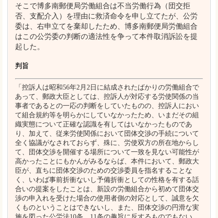
そこで博多南郵便局労働組合は不当労働行為（団交拒
否、支配介入）を理由に救済命令を申し立てたが、公労
委は、右申立てを棄却したため、博多南郵便局労働組合
はこの公労委の判断の適法性を争って本件取消訴訟を提
起した。
判旨
「控訴人は昭和56年2月2日に結成されたばかりの労働組合で
あって、郵政大臣としては、控訴人が対応する労使関係の当
事者であるとの一応の判断をしていたものの、控訴人におい
て組合規約等を明らかにしていなかったため、いまだその組
織実態について正確な認識を有してはいなかったものであ
り、加えて、従来労使関係において団体交渉の手続について
全く協議がなされておらず、殊に、労使双方の所在地からし
て、団体交渉を開催する場所について一致を見ない可能性が
高かったことにもかんがみるならば、本件において、郵政大
臣が、直ちに団体交渉のための交渉委員を指名することな
く、いわば事前折衝ないし予備折衝としての性格を有する話
合いの提案をしたことは、新設の労働組合から初めて団体交
渉の申入れを受けた場合の使用者側の対応として、誠意を欠
くものということはできないし、また、団体交渉の円滑な実
施を図った公労法10条、11条の趣旨に反するものでもない。