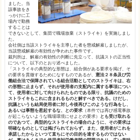
ました。当
該事故をき
っかけに工
場内で勤務
することは
できないとして、集団で職場放棄（ストライキ）を実施しまし
た。
会社側は当該ストライキを主導した者を懲戒解雇しましたが、
当該懲戒解雇の有効性が争われた事件です。
裁判所は、解雇の有効性の判断に先立って、抗議ストの正当性
について、以下のとおり述べました。
「ストライキの典型的な形態は、組合側がある要求を掲げ、そ
の要求を貫徹するためになすものであるが、
憲法２８条及び労
働組合法で保障されている組合活動としてのストライキは、右
の形態に止まらず、それが使用者の支配内に属する事項につい
て、使用者に対して向けられたものである限り、抗議のための
ストライキもこれに含まれるものと解すべきである。けだし、
抗議というも結局使用者に対し今後再びこのような行為をし、
あるいは事態を惹起するな、との要求
（本件では再び感電事故
が起こらないような職場環境にせよとの要求）
とも受け取れる
のであつて、典型的なストライキの場合のように、その要求は
明確なものとしては掲げられておらず、また、使用者がこれを
承諾したからといつて直ちにその目的を達するものではない