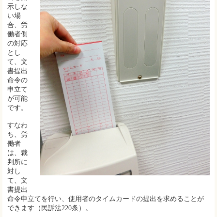
示しな
い場
合、労
働者側
の対応
とし
て、文
書提出
命令の
申立て
が可能
です。
すなわ
ち、労
働者
は、裁
判所に
対し
て、文
書提出
命令申立てを行い、使用者のタイムカードの提出を求めることが
できます（民訴法220条）。