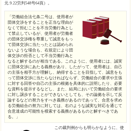
元.9.22労判548号64頁）。
「労働組合法七条二号は、使用者が
団体交渉をすることを正当な理由が
なくて拒むことを不当労働行為とし
て禁止しているが、使用者が労働者
の団体交渉権を尊重して誠意をもっ
て団体交渉に当たったとは認められ
ないような場合も、右規定により団
体交渉の拒否として不当労働行為と
なると解するのが相当である。このように、使用者には、誠実
に団体交渉にあたる義務があり、したがって、使用者は、自己
の主張を相手方が理解し、納得することを目指して、誠意をも
って団体交渉に当たらなければならず、労働組合の要求や主張
に対する回答や自己の主張の根拠を具体的に説明したり、必要
な資料を提示するなどし、また、結局において労働組合の要求
に対し譲歩することができないとしても、その論拠を示して反
論するなどの努力をすべき義務があるのであって、合意を求め
る労働組合の努力に対しては、右のような誠実な対応を通じて
合意達成の可能性を模索する義務があるものと解すべきであ
る。」
この裁判例からも明らかなように、使