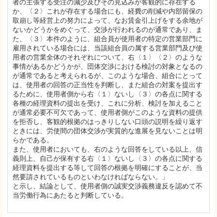
者の主張する受注の減少及びその見込みが客観的に存在する
か、〈２〉これが存在する場合にも、経費の削減や内部留保の
取崩し等経営上の努力によって、なお賃金引上げをする余地が
ないかどうかをめぐって、交渉が行われるのが通常であり、ま
た、〈３〉本件のように、組合員が使用者の特定の営業部門に
雇用されている場合には、当該組合員の属する営業部門及び使
用者の営業全体のそれぞれについて、右〈１〉〈２〉のような
事情があるかどうかが、団体交渉における検討の対象となるの
が通常であると考えられるが、このような場合、組合にとって
は、使用者の回答の正当性を判断し、また組合の対案を提出す
るために、使用者側から右〈１〉ないし〈３〉の各点に関する
各種の経理資料の提出を受け、これに分析、検討を加えること
が通常必要不可欠であって、使用者側がこのような資料の提供
を拒否し、客観的根拠のはっきりしない口頭の説明を繰り返す
ときには、労使間の団体交渉が実質的な進展を見ないことは明
らかである。
また、使用者においても、右のような回答をしている以上、信
義則上、自己が保有する右〈１〉ないし〈３〉の各点に関する
経理資料を提出する等して回答の根拠を明確にすることが、当
然要請されているものといわなければならない。」
と示し、結論として、使用者側の誠実交渉義務違反を認めて不
当労働行為にあたると判断している。