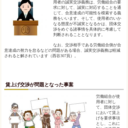
用者の誠実交渉義務は、労働組合の要
求に対して、誠実に対応することを通
じて、合意達成の可能性を模索する義
務をいいます。そして、使用者のいか
なる態度が不誠実となるかは、団体交
渉をめぐる諸事情を具体的に考慮して
判断されることとなります。
なお、交渉相手である労働組合側が合
意達成の努力を怠るなどの問題がある場合、誠実交渉義務は軽減
されると解されています（西谷307頁）。
賃上げ交渉が問題となった事案
労働組合が使
用者に対し
て、団体交渉
において賃上
げを要求事項
とし、これに