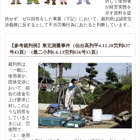
対して使用者
が経営実態を
示す資料を提
供せず、ゼロ回答をした事案（下記）において、裁判所は誠実交
渉義務に反するとして不当労働行為にあたると判断しています。
【参考裁判例】東北測量事件（仙台高判平4.12.28労判637
号43頁）（最二小判6.6.13労判656号15頁）
裁判所は、
「一般に、
使用者が、
団体交渉に
おいて、組
合の賃金引
上げ要求に
対しこのよ
うな回答を
していると
きには、労
使間で、
〈１〉使用