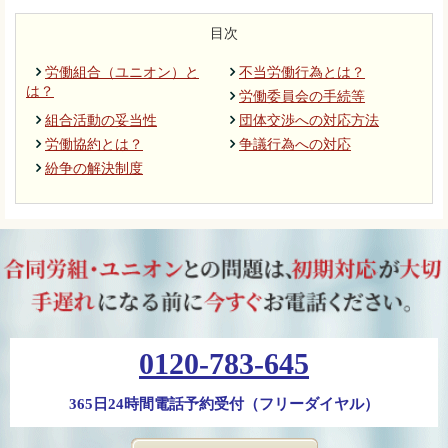
目次
労働組合（ユニオン）と
不当労働行為とは？
は？
労働委員会の手続等
組合活動の妥当性
団体交渉への対応方法
労働協約とは？
争議行為への対応
紛争の解決制度
0120-783-645
365日24時間電話予約受付（フリーダイヤル）